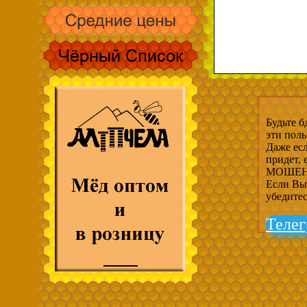
Будьте б
эти пол
Даже есл
придет,
МОШЕНН
Если Вы 
убедите
Телег