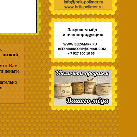
.
г низкий
,
уз к Вам
ти деньги
зательно
вы.