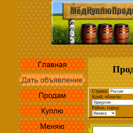
Прод
Страна:
Край, область:
Район, город: