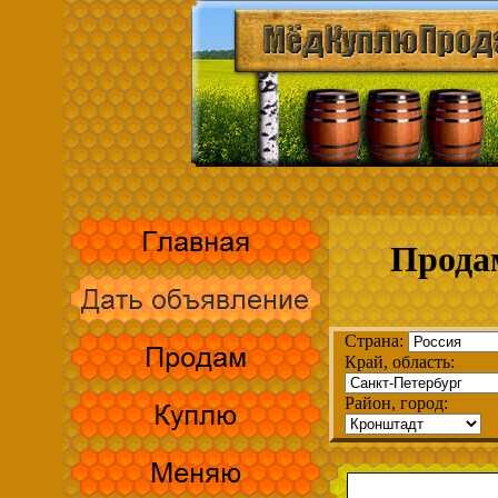
Прода
Страна:
Край, область:
Район, город: