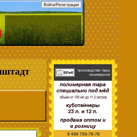
нштадт