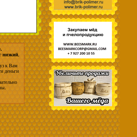
.
г низкий
,
уз к Вам
ти деньги
зательно
вы.