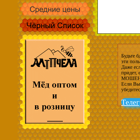
Будьте б
эти пол
Даже есл
придет,
МОШЕНН
Если Вы 
убедите
Телег