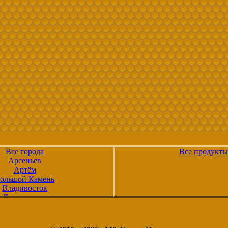
Все города
Все продукты
Арсеньев
Артём
ольшой Камень
Владивосток
Дальнегорск
Дальнереченск
Лесозаводск
Находка