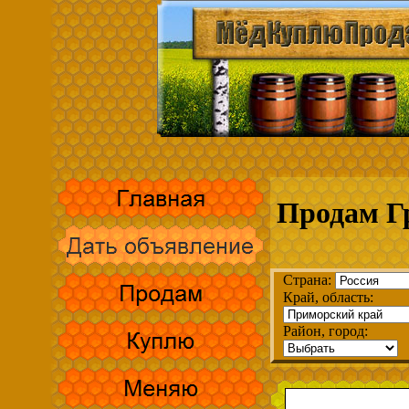
Продам Г
Страна:
Край, область:
Район, город: