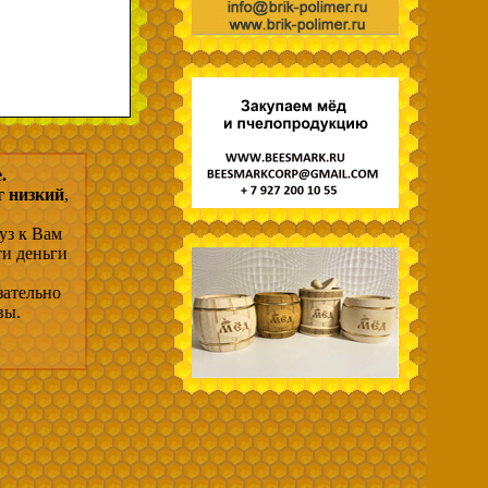
.
г низкий
,
уз к Вам
ти деньги
зательно
вы.