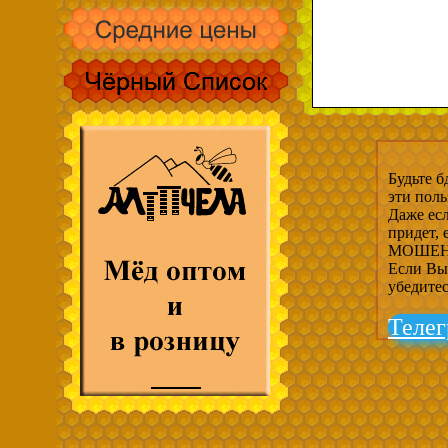
Будьте б
эти пол
Даже есл
придет,
МОШЕНН
Если Вы 
убедите
Телег