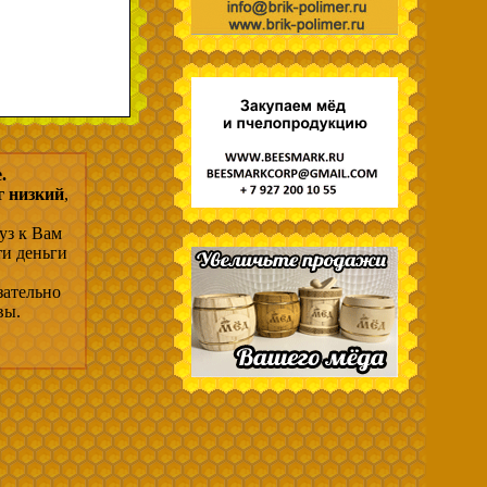
.
г низкий
,
уз к Вам
ти деньги
зательно
вы.