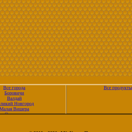
Все города
Все продукты
Боровичи
Валдай
ликий Новгород
Малая Вишера
Окуловка
Пестово
Сольцы
Старая Русса