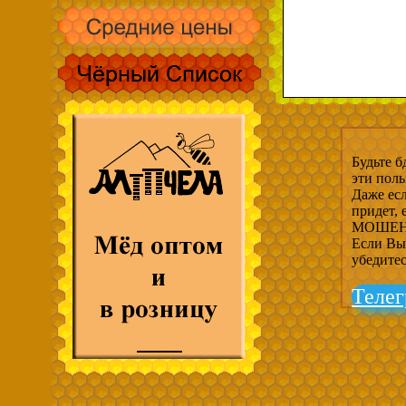
Будьте б
эти пол
Даже есл
придет,
МОШЕНН
Если Вы 
убедите
Телег