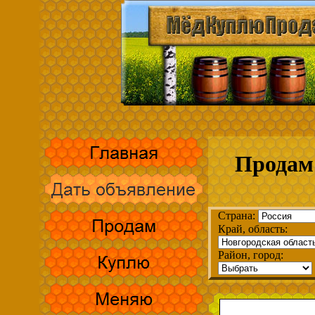
Продам 
Страна:
Край, область:
Район, город: