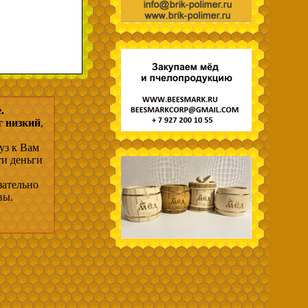
.
г низкий
,
уз к Вам
ти деньги
зательно
вы.