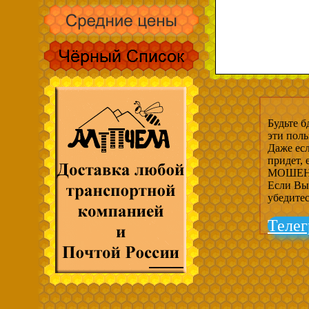
Будьте б
эти пол
Даже есл
придет,
МОШЕНН
Если Вы 
убедите
Телег