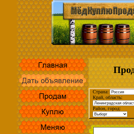
Прод
Страна:
Край, область:
Район, город: