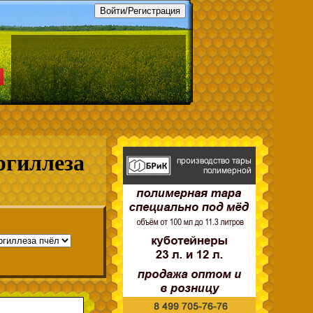
ргиллеза