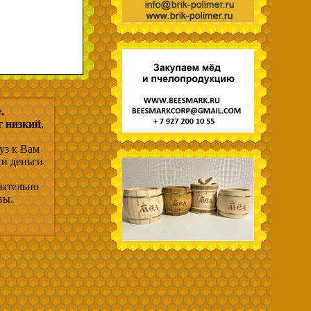
.
г низкий
,
уз к Вам
ти деньги
зательно
вы.