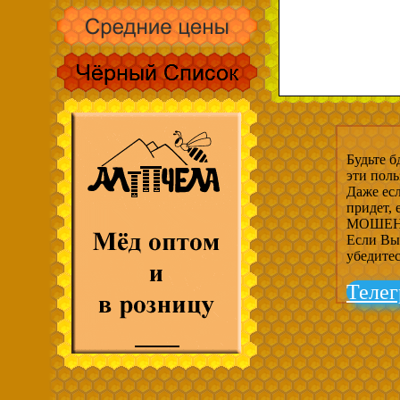
Будьте б
эти пол
Даже есл
придет,
МОШЕНН
Если Вы 
убедите
Телег