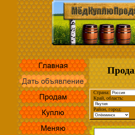
Прода
Страна:
Край, область:
Район, город: