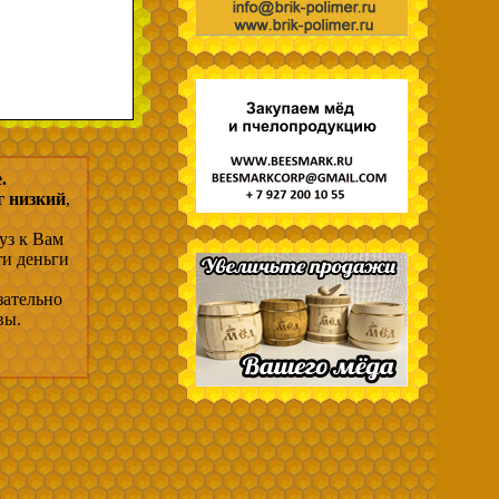
.
г низкий
,
уз к Вам
ти деньги
зательно
вы.