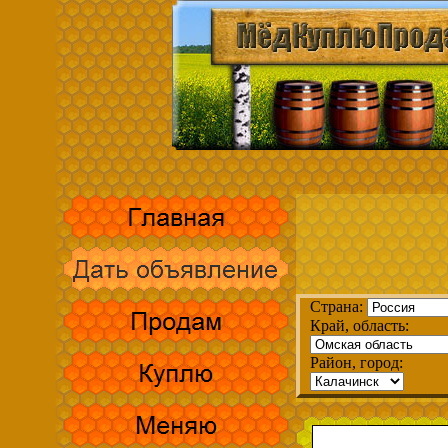
Страна:
Край, область:
Район, город: