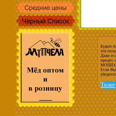
Будьте б
эти пол
Даже есл
придет,
МОШЕНН
Если Вы 
убедите
Телег