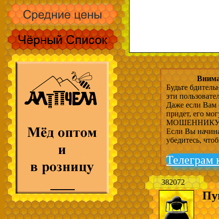
Внима
Будьте бдитель
эти пользовате
Даже если Вам 
придет, его мо
МОШЕННИКУ, 
Если Вы начина
убедитесь, что
Телеграм 
382072
Пу