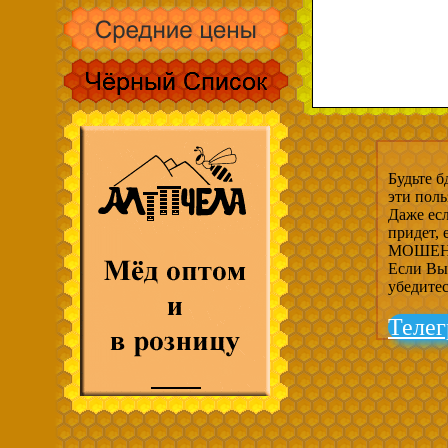
Будьте б
эти пол
Даже есл
придет,
МОШЕНН
Если Вы 
убедите
Телег