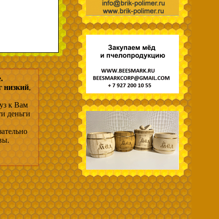
.
г низкий
,
уз к Вам
ти деньги
зательно
вы.