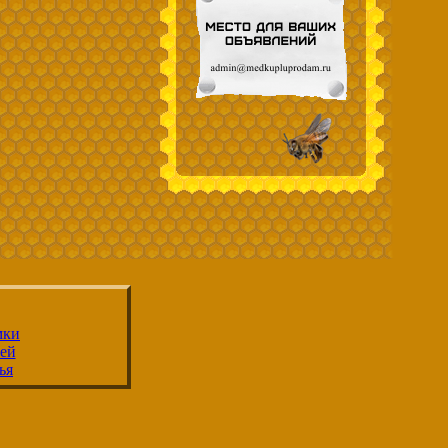
мки
ей
ья
улья