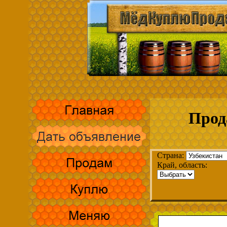
Прод
Страна:
Край, область: