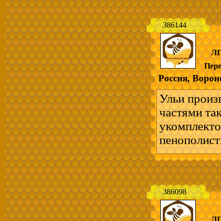
мягких поро
- взаимоза
386144
ускоренное 
удобно для
ЛП
на 12 рамок
Пер
комплект на
Россия, Ворон
Отправка в
Возможен в
Ульи произ
пчеловодст
частями та
---------------
укомплекто
Ульи и всё 
пенополист
-легкие - п
мягких поро
- взаимоза
386098
ускоренное 
удобно для
ЛП