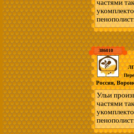
пчеловодст
частями та
---------------
укомплекто
Ульи и всё 
пенополист
-легкие - п
мягких поро
- взаимоза
386010
ускоренное 
удобно для
ЛП
на 12 рамок
Пер
комплект на
Россия, Ворон
Отправка в
Возможен в
Ульи произ
пчеловодст
частями та
---------------
укомплекто
Ульи и всё 
пенополист
-легкие - п