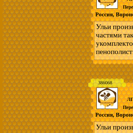
на 12 рамок
Пер
комплект на
Россия, Ворон
Отправка в
Возможен в
Ульи произ
пчеловодст
частями та
---------------
укомплекто
Ульи и всё 
пенополист
-легкие - п
мягких поро
- взаимоза
386068
ускоренное 
удобно для
ЛП
на 12 рамок
Пер
комплект на
Россия, Ворон
Отправка в
Возможен в
Ульи произ