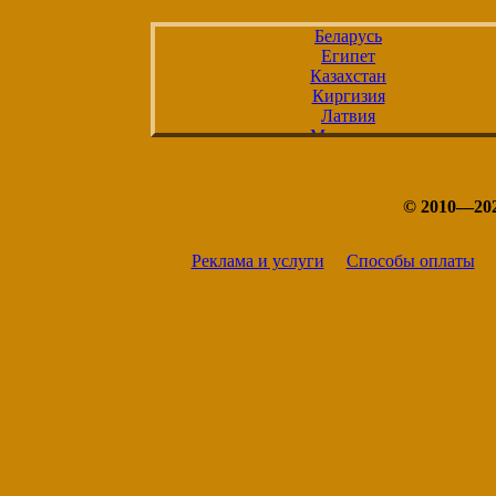
на 12 рамок
Беларусь
Египет
комплект на
Казахстан
Отправка в
Киргизия
Латвия
Возможен в
Молдавия
пчеловодст
Россия
Таджикистан
---------------
Туркмения
© 2010—20
Ульи и всё 
Узбекистан
Украина
Реклама и услуги
Способы оплаты