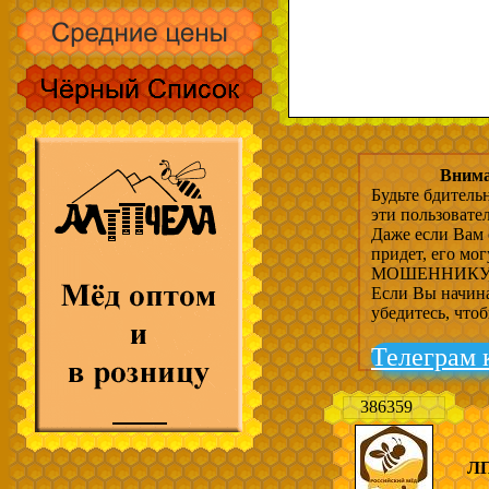
Внима
Будьте бдитель
эти пользовате
Даже если Вам 
придет, его мо
МОШЕННИКУ, 
Если Вы начина
убедитесь, что
Телеграм 
386359
ЛП