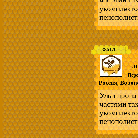
---------------
укомплекто
Ульи и всё 
пенополист
-легкие - п
мягких поро
- взаимоза
386170
ускоренное 
удобно для
ЛП
на 12 рамок
Пер
комплект на
Россия, Ворон
Отправка в
Возможен в
Ульи произ
пчеловодст
частями та
---------------
укомплекто
Ульи и всё 
пенополист
-легкие - п