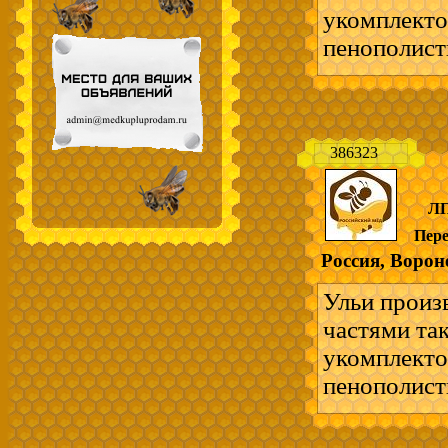
---------------
укомплекто
Ульи и всё 
пенополист
-легкие - п
мягких поро
- взаимоза
386323
ускоренное 
удобно для
ЛП
на 12 рамок
Пер
комплект на
Россия, Ворон
Отправка в
Возможен в
Ульи произ
пчеловодст
частями та
---------------
укомплекто
Ульи и всё 
пенополист
-легкие - п
мягких поро