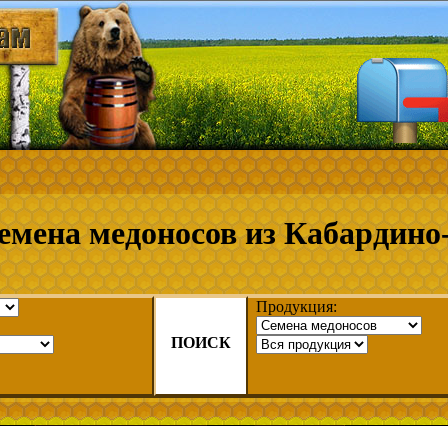
емена медоносов из Кабардино
Продукция:
ПОИСК