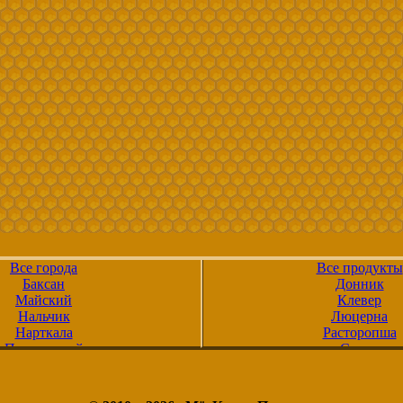
Все города
Все продукты
Баксан
Донник
Майский
Клевер
Нальчик
Люцерна
Нарткала
Расторопша
Прохладный
Синяк
Терек
Фацелия
Тырныауз
Эспарцет
Чегем