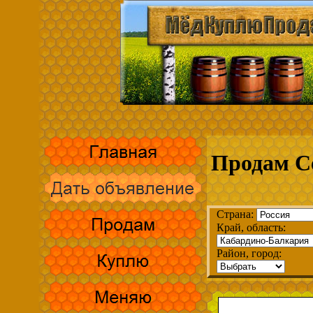
Продам С
Страна:
Край, область:
Район, город: