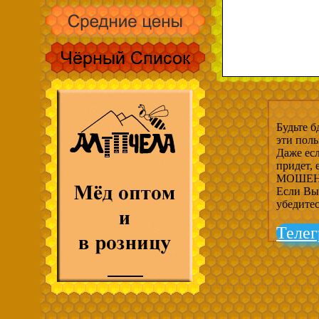
Будьте б
эти пол
Даже есл
придет,
МОШЕНН
Если Вы 
убедите
Телег