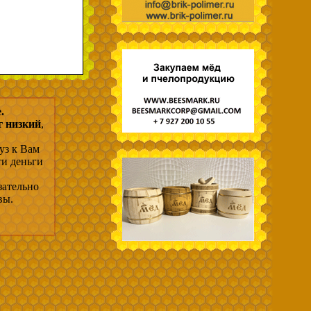
.
г низкий
,
уз к Вам
ти деньги
зательно
вы.