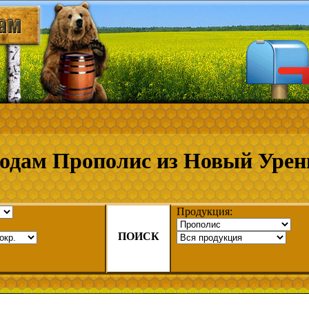
одам Прополис из Новый Урен
Продукция:
ПОИСК