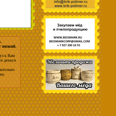
.
г низкий
,
уз к Вам
ти деньги
зательно
вы.