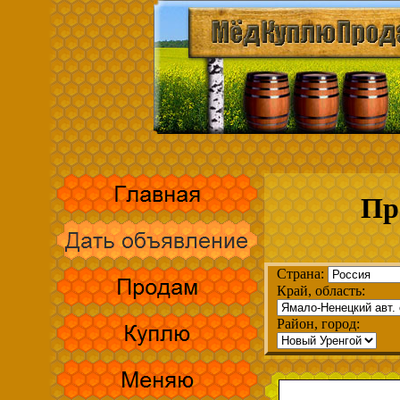
Пр
Страна:
Край, область:
Район, город: