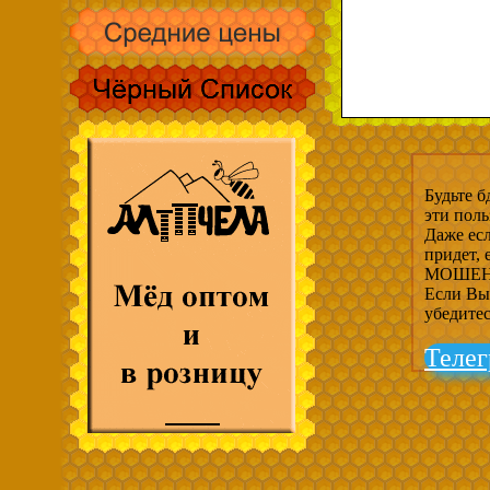
Будьте б
эти пол
Даже есл
придет,
МОШЕНН
Если Вы 
убедите
Телег