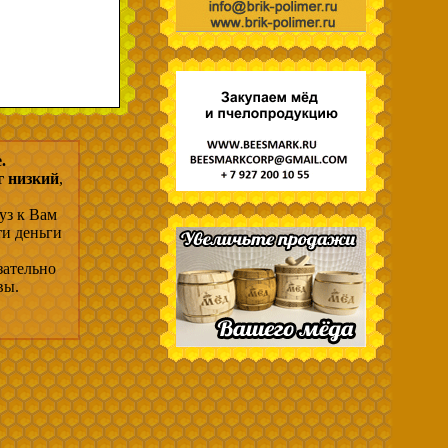
.
г низкий
,
уз к Вам
ти деньги
зательно
вы.