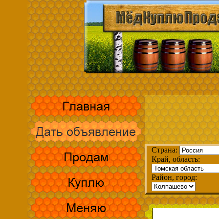
Страна:
Край, область:
Район, город: