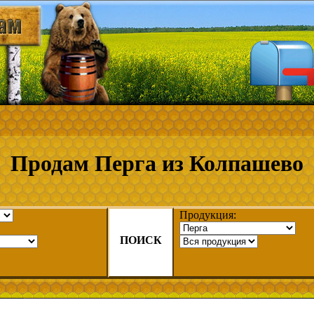
Продам Перга из Колпашево
Продукция:
ПОИСК