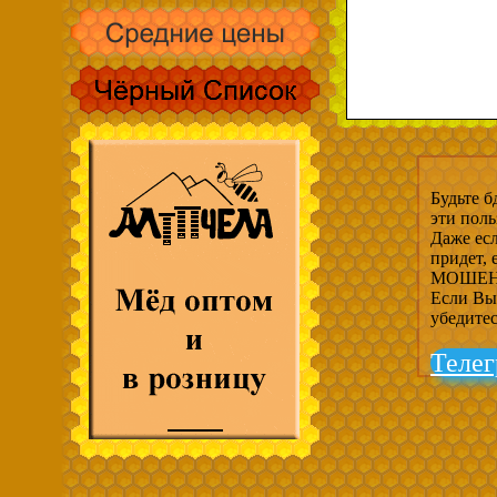
Будьте б
эти пол
Даже есл
придет,
МОШЕНН
Если Вы 
убедите
Телег