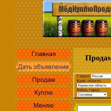
Продам
Страна:
Край, область:
Район, город: