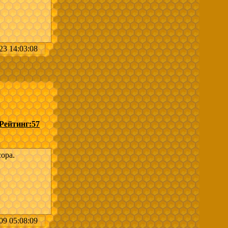
23 14:03:08
асеки
она в
Рейтинг:
57
ора.
09 05:08:09