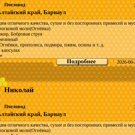
и нет или пишите в Max, WhatsApp по указанному номеру телеф
Пчеловод
и.
Алтайский край, Барнаул
-------------------------
м отличного качества, сухие и без посторонних примесей и мус
восковой моли(Огнёвка)
осковой моли
жир, Бобровая струя
челиный
Огнёвки, прополиса, подмора, пжвм, осины и т. д.
 капсулах
н
2026-06-
снове продуктов пчеловодство
о всей России
ра и прайс скину в мессенджеры.
Николай
 вопросы; Звоните но могу быть не доступен, так как связи на п
и нет или пишите в Max, WhatsApp по указанному номеру телеф
Пчеловод
и.
Алтайский край, Барнаул
-------------------------
м отличного качества, сухие и без посторонних примесей и мус
восковой моли(Огнёвка)