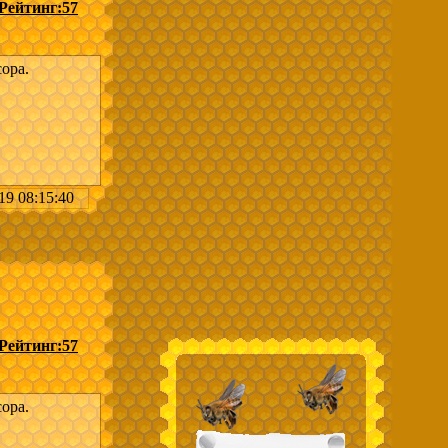
Рейтинг:
57
ора.
19 08:15:40
асеки
она в
Рейтинг:
57
ора.