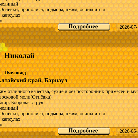
челиный
Огнёвки, прополиса, подмора, пжвм, осины и т. д.
 капсулах
н
2026-07-
снове продуктов пчеловодство
о всей России
ра и прайс скину в мессенджеры.
Николай
 вопросы; Звоните но могу быть не доступен, так как связи на п
и нет или пишите в Max, WhatsApp по указанному номеру телеф
Пчеловод
и.
Алтайский край, Барнаул
-------------------------
м отличного качества, сухие и без посторонних примесей и мус
восковой моли(Огнёвка)
осковой моли
жир, Бобровая струя
челиный
Огнёвки, прополиса, подмора, пжвм, осины и т. д.
 капсулах
н
2026-06-
снове продуктов пчеловодство