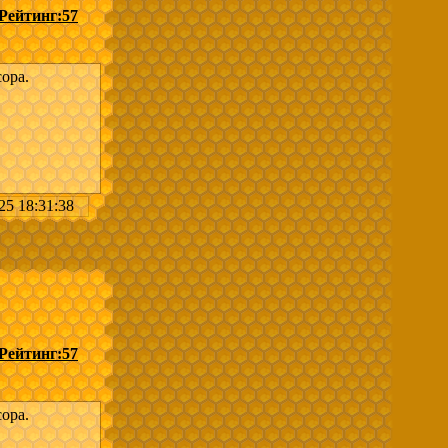
она в
Рейтинг:
57
ора.
25 18:31:38
асеки
она в
Рейтинг:
57
ора.