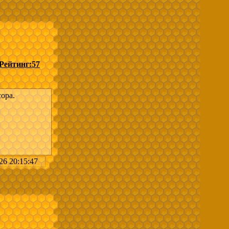
асеки
она в
Рейтинг:
57
ора.
26 20:15:47
асеки