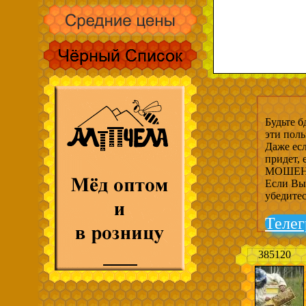
Будьте б
эти пол
Даже есл
придет,
МОШЕНН
Если Вы 
убедите
Телег
385120