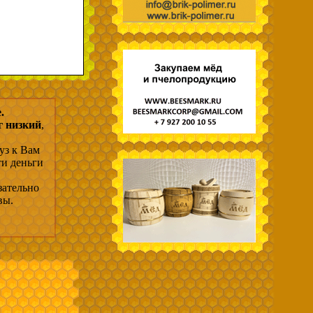
.
г низкий
,
уз к Вам
ти деньги
зательно
вы.