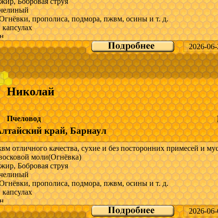
жир, Бобровая струя
осковой моли
челиный
Огнёвки, прополиса, подмора, пжвм, осины и т. д.
 капсулах
н
2026-06-
снове продуктов пчеловодство
о всей России
ра и прайс скину в мессенджеры.
Николай
 вопросы; Звоните но могу быть не доступен, так как связи на п
и нет или пишите в Max, WhatsApp по указанному номеру телеф
Пчеловод
и.
Алтайский край, Барнаул
-------------------------
м отличного качества, сухие и без посторонних примесей и мус
восковой моли(Огнёвка)
жир, Бобровая струя
осковой моли
челиный
Огнёвки, прополиса, подмора, пжвм, осины и т. д.
 капсулах
н
2026-06-