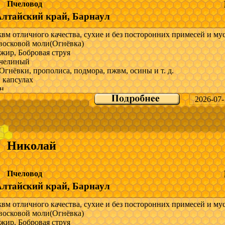
Пчеловод
Алтайский край, Барнаул
м отличного качества, сухие и без посторонних примесей и мус
восковой моли(Огнёвка)
жир, Бобровая струя
челиный
Огнёвки, прополиса, подмора, пжвм, осины и т. д.
 капсулах
н
2026-07-
снове продуктов пчеловодство
о всей России
ра и прайс скину в мессенджеры.
Николай
 вопросы; Звоните но могу быть не доступен, так как связи на п
и нет или пишите в Max, WhatsApp по указанному номеру телеф
Пчеловод
и.
Алтайский край, Барнаул
-------------------------
м отличного качества, сухие и без посторонних примесей и мус
восковой моли(Огнёвка)
осковой моли
жир, Бобровая струя
рополисный