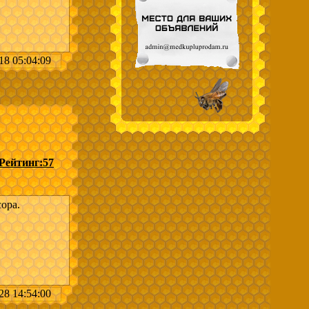
18 05:04:09
асеки
она в
Рейтинг:
57
ора.
28 14:54:00