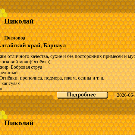
о всей России
ра и прайс скину в мессенджеры.
Николай
 вопросы; Звоните но могу быть не доступен, так как связи на п
и нет или пишите в Max, WhatsApp по указанному номеру телеф
Пчеловод
и.
Алтайский край, Барнаул
-------------------------
м отличного качества, сухие и без посторонних примесей и мус
восковой моли(Огнёвка)
осковой моли
жир, Бобровая струя
челиный
Огнёвки, прополиса, подмора, пжвм, осины и т. д.
 капсулах
н
2026-06-
снове продуктов пчеловодство
о всей России
ра и прайс скину в мессенджеры.
Николай
 вопросы; Звоните но могу быть не доступен, так как связи на п