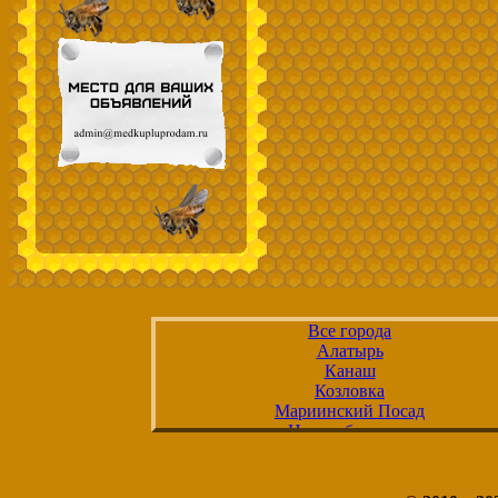
Все города
Алатырь
Канаш
Козловка
Мариинский Посад
Новочебоксарск
Цивильск
Чебоксары
Шумерля