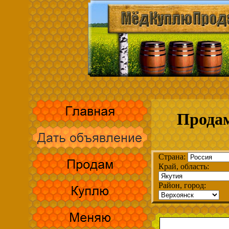
Продам
Страна:
Край, область:
Район, город: