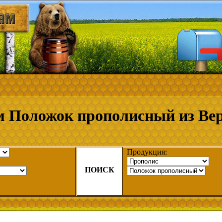
 Положок прополисный из Ве
Продукция:
ПОИСК