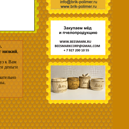
.
г низкий
,
уз к Вам
ти деньги
зательно
вы.