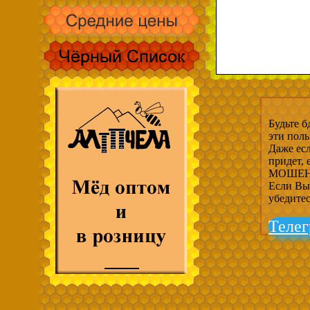
Будьте б
эти пол
Даже есл
придет,
МОШЕНН
Если Вы 
убедите
Телег