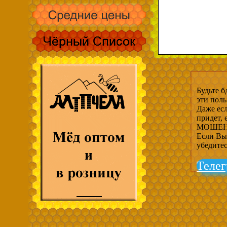
Будьте б
эти пол
Даже есл
придет,
МОШЕНН
Если Вы 
убедите
Телег