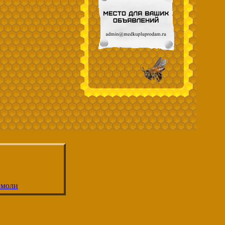
 моли
ко