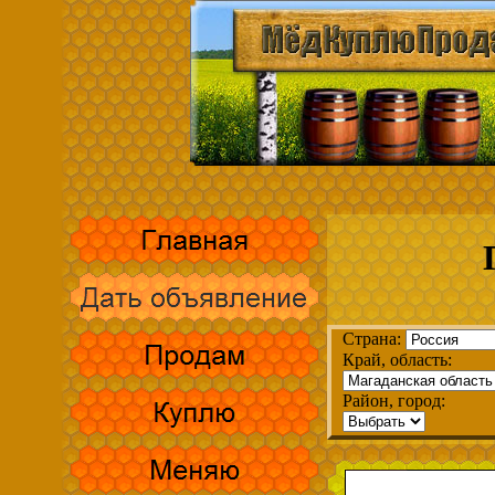
Страна:
Край, область:
Район, город: