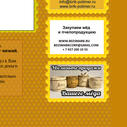
.
г низкий
,
уз к Вам
ти деньги
зательно
вы.