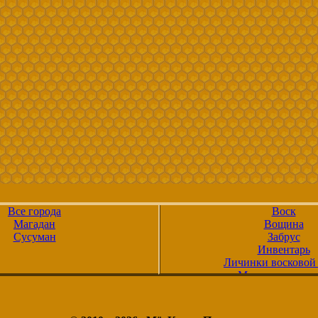
Все города
Воск
Магадан
Вощина
Сусуман
Забрус
Инвентарь
Личинки восковой
Маточное молоч
Мёд
Мёд в сотах
Медовуха