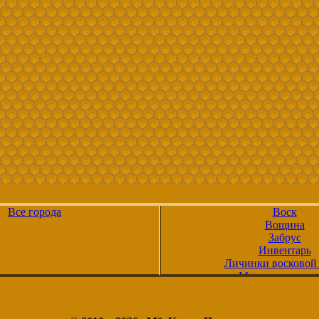
Все города
Воск
Вощина
Забрус
Инвентарь
Личинки восковой
Маточное молоч
Мёд
Мёд в сотах
Медовуха