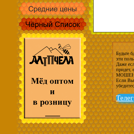
Будьте б
эти пол
Даже есл
придет,
МОШЕНН
Если Вы 
убедите
Телег