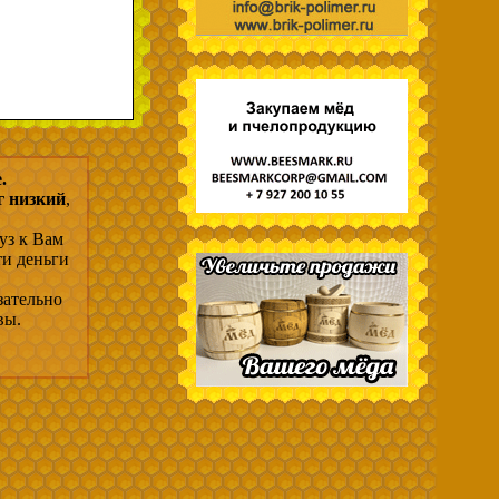
.
г низкий
,
уз к Вам
ти деньги
зательно
вы.