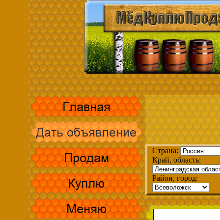
Страна:
Край, область:
Район, город: