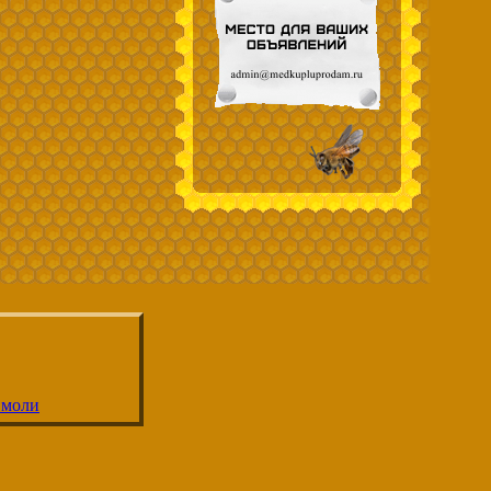
 моли
ко