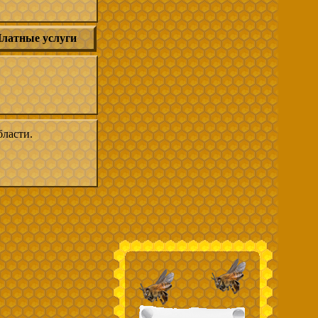
латные услуги
ласти.