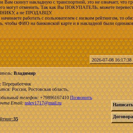
и Вам скинут накладную с транспортной, это не означает, что гр
 его могут отменить. Так как Вы ПОКУПАТЕЛЬ, можете перевес
ИКУ, а не ПРОДАВЦУ.
начинаете работать с пользователем с низким рейтингом, то обя
сь, чтобы ФИО на банковской карте и в накладной были одинако
2026-07-08 16:17:38
атель:
Владимир
:
Переработчик
ится:
Россия, Ростовская область,
обильный телефон:
+79896167410
Позвонить
чта Email:
nslev1717@mail.ru
Написать
Договора
йтинг:
35