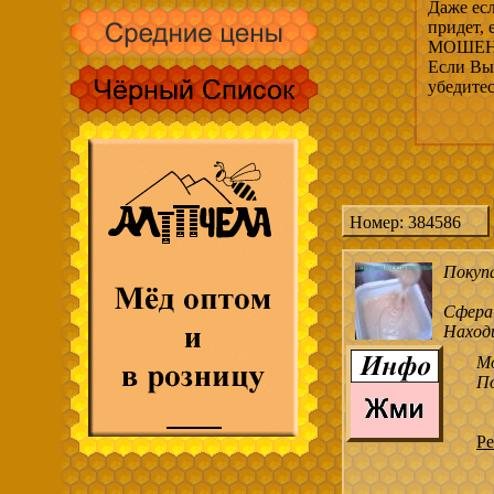
Даже есл
придет,
МОШЕНН
Если Вы 
убедите
Номер: 384586
Покуп
Сфера
Наход
М
По
Ре