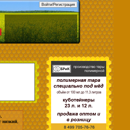
.
г низкий
,