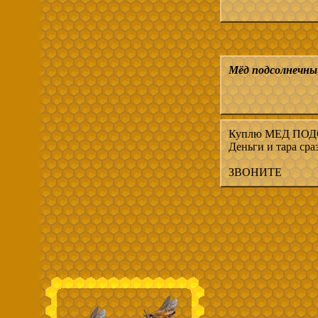
Мёд подсолнечны
Куплю МЕД ПОДСО
Деньги и тара сраз
ЗВОНИТЕ