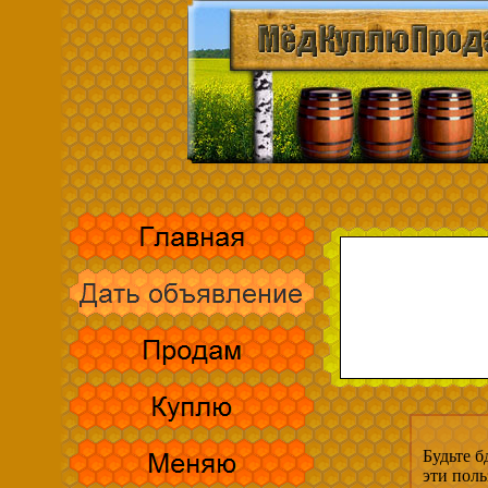
Будьте б
эти пол