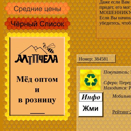
Даже если Вам 
придет, его мо
МОШЕННИКУ, 
Если Вы начина
убедитесь, что
Номер: 384581
Покупатель:
Сфера:
Перер
Находится:
Р
Мобильн
Рейтинг: