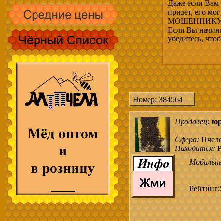
Даже если Вам 
придет, его мо
МОШЕННИКУ, 
Если Вы начина
убедитесь, что
Номер: 384564
Продавец:
ю
Сфера:
Пчел
Находится:
Р
Мобильн
Рейтинг: