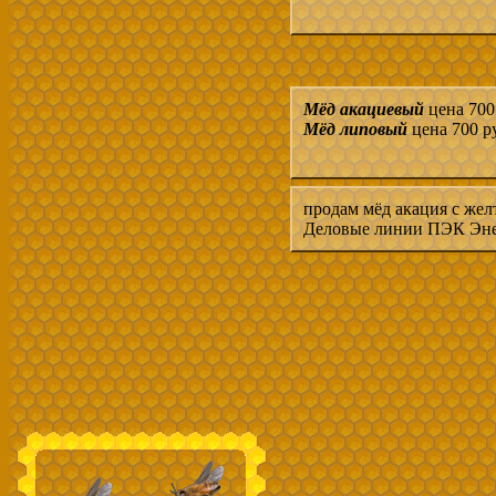
Мёд акациевый
цена 700
Мёд липовый
цена 700 р
продам мёд акация с жел
Деловые линии ПЭК Энер