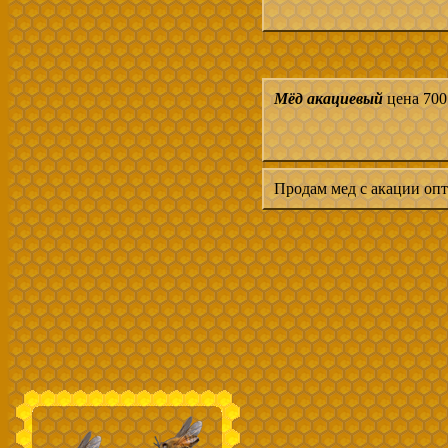
Мёд акациевый
цена 700
Продам мед с акации опт