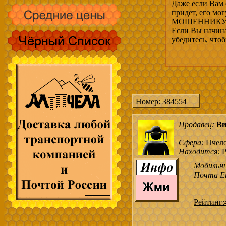
Даже если Вам 
придет, его мо
МОШЕННИКУ, 
Если Вы начина
убедитесь, что
Номер: 384554
Продавец:
Ви
Сфера:
Пчел
Находится:
Р
Мобильн
Почта Em
Рейтинг: