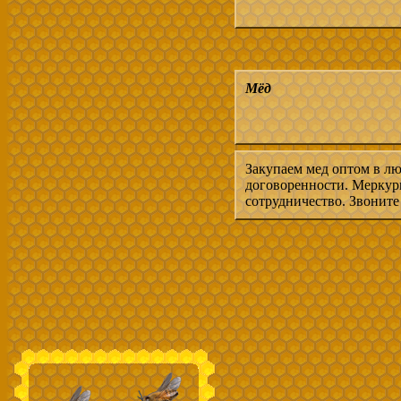
Мёд
Закупаем мед оптом в лю
договоренности. Меркур
сотрудничество. Звоните