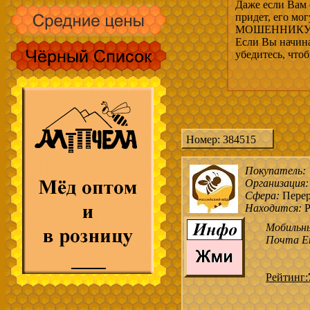
Даже если Вам 
придет, его мо
МОШЕННИКУ, 
Если Вы начина
убедитесь, что
Номер: 384515
Покупатель:
Организация:
Сфера:
Перер
Находится:
Р
Мобильн
Почта Em
Рейтинг: