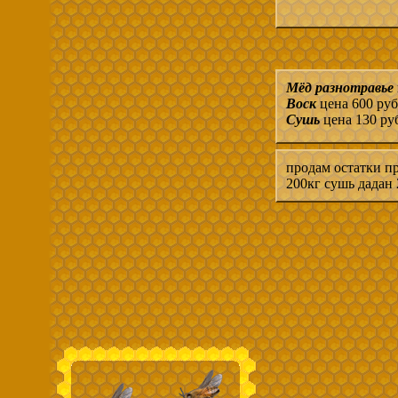
Мёд разнотравье
Воск
цена 600 руб
Сушь
цена 130 ру
продам остатки пр
200кг сушь дадан