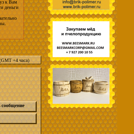
уз к Вам
ти деньги
зательно
вы.
 (GMT +4 часа)
 сообщение