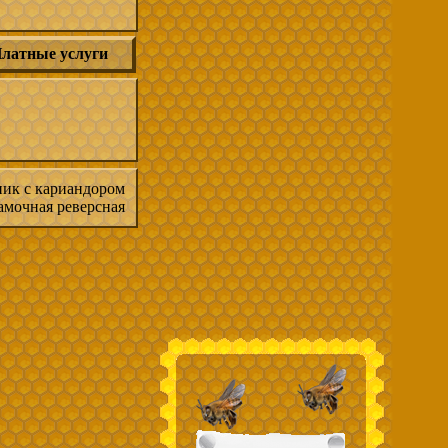
латные услуги
ник с кариандором
амочная реверсная