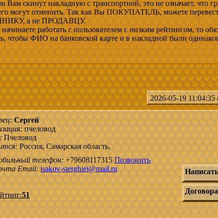
и Вам скинут накладную с транспортной, это не означает, что гр
 его могут отменить. Так как Вы ПОКУПАТЕЛЬ, можете перевес
ИКУ, а не ПРОДАВЦУ.
начинаете работать с пользователем с низким рейтингом, то обя
сь, чтобы ФИО на банковской карте и в накладной были одинако
2026-05-19 11:04:35
вец:
Сергей
зация:
пчеловод
:
Пчеловод
ится:
Россия, Самарская область,
обильный телефон:
+79608117315
Позвонить
чта Email:
isakov-sierghiei@mail.ru
Написать
Договора
йтинг:
51