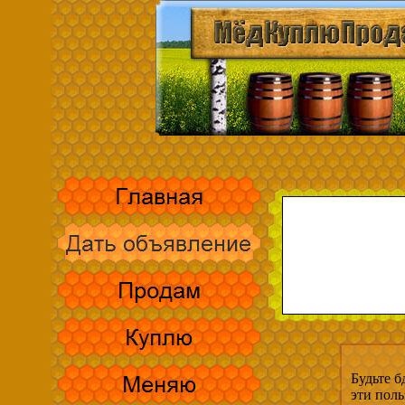
Будьте б
эти пол