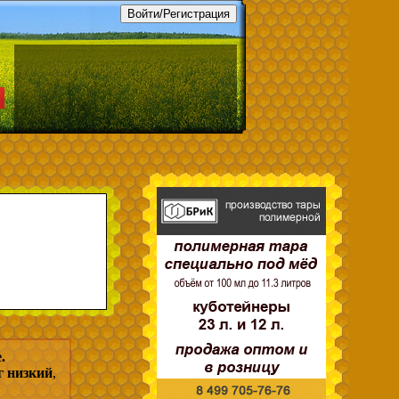
.
г низкий
,