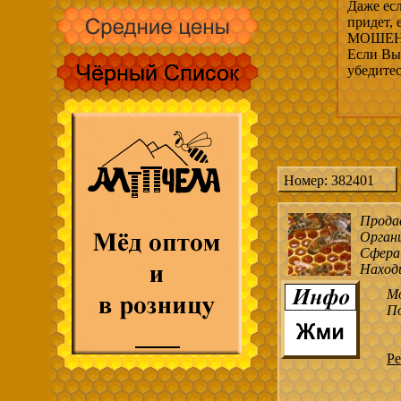
Даже есл
придет,
МОШЕНН
Если Вы 
убедите
Номер: 382401
Прода
Органи
Сфера
Наход
М
По
Ре