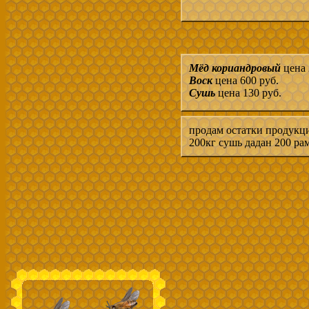
Мёд кориандровый
цена 
Воск
цена 600 руб.
Сушь
цена 130 руб.
продам остатки продукци
200кг сушь дадан 200 ра