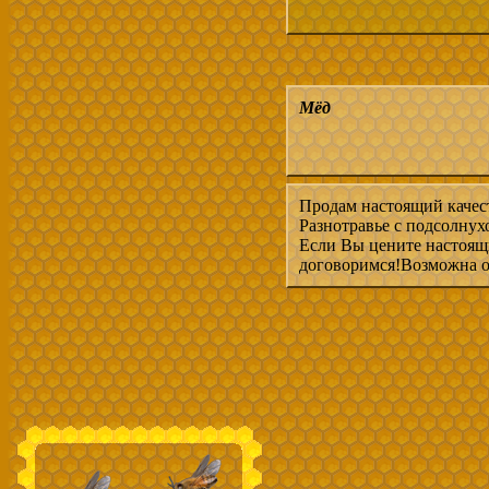
Мёд
Продам настоящий качес
Разнотравье с подсолнух
Если Вы цените настоящи
договоримся!Возможна 