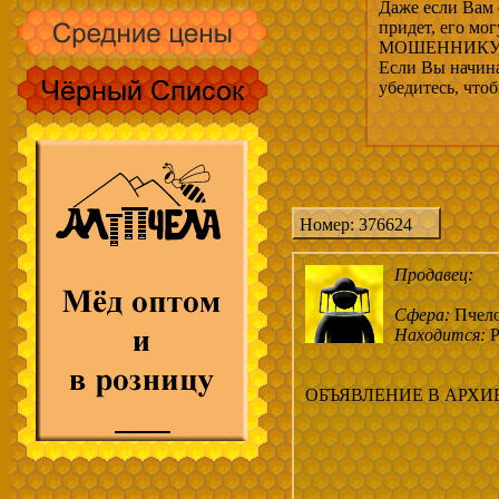
Даже если Вам 
придет, его мо
МОШЕННИКУ, 
Если Вы начина
убедитесь, что
Номер: 376624
Продавец:
Сфера:
Пчел
Находится:
Р
ОБЪЯВЛЕНИЕ В АРХИ