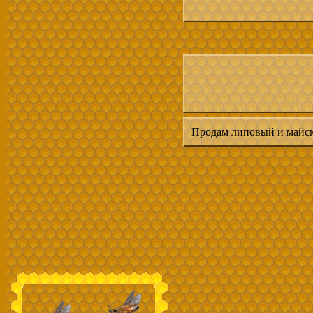
Продам липовый и майски