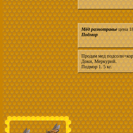
Мёд разнотравье
цена 18
Подмор
Продам мед подсолн+кори
Доки, Меркурий.
Подмор 1. 5 кг.