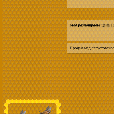
Мёд разнотравье
цена 16
Продам мёд августовское 