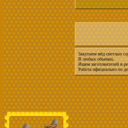
Закупаем мёд светлых со
В любых объемах.
Ищем заготовителей в ре
Работа официально по до