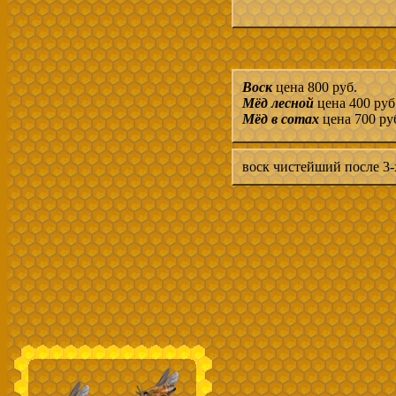
Воск
цена 800 руб.
Мёд лесной
цена 400 руб
Мёд в сотах
цена 700 ру
воск чистейший после 3-