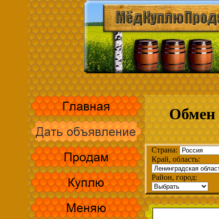
Обмен 
Страна:
Край, область:
Район, город: