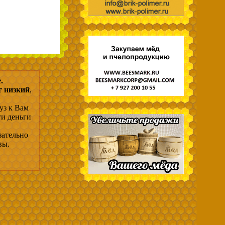
.
г низкий
,
уз к Вам
ти деньги
зательно
вы.