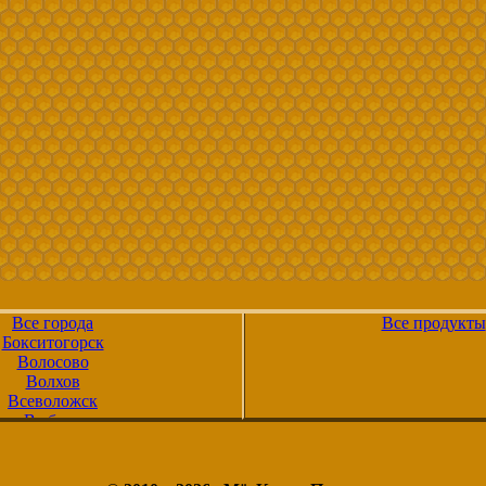
Все города
Все продукты
Бокситогорск
Волосово
Волхов
Всеволожск
Выборг
Высоцк
Гатчина
Ивангород