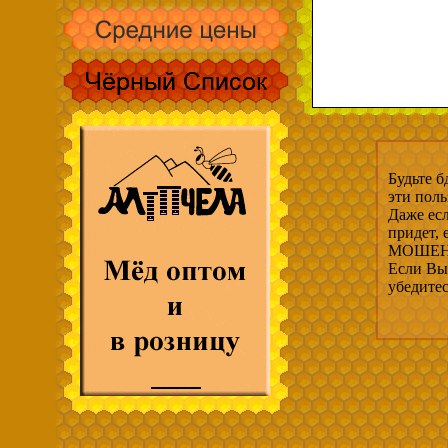
Будьте б
эти пол
Даже есл
придет,
МОШЕНН
Если Вы 
убедите