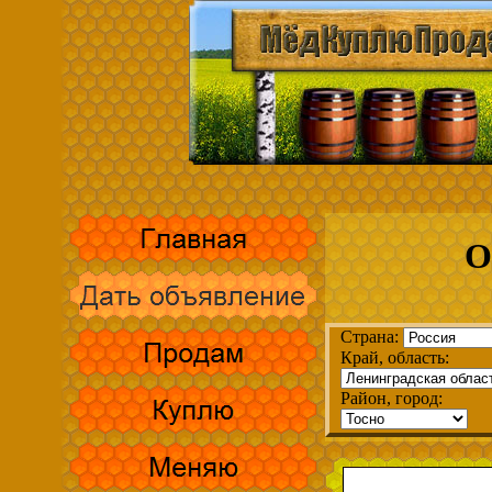
О
Страна:
Край, область:
Район, город: