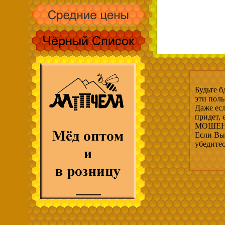
Будьте б
эти пол
Даже есл
придет,
МОШЕНН
Если Вы 
убедите