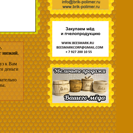
.
г низкий
,
уз к Вам
ти деньги
зательно
вы.