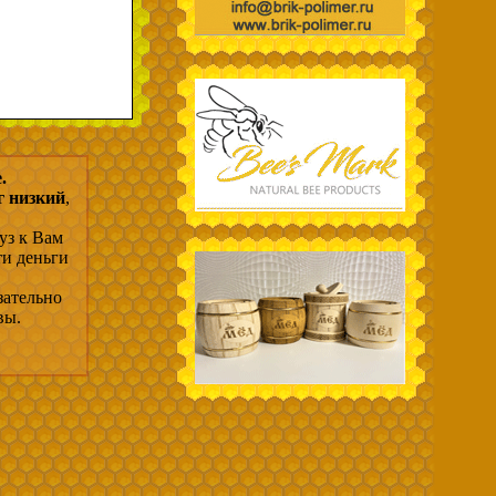
.
г низкий
,
уз к Вам
ти деньги
зательно
вы.