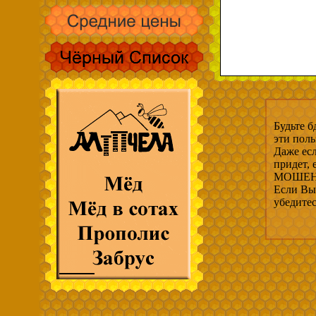
Будьте б
эти пол
Даже есл
придет,
МОШЕНН
Если Вы 
убедите