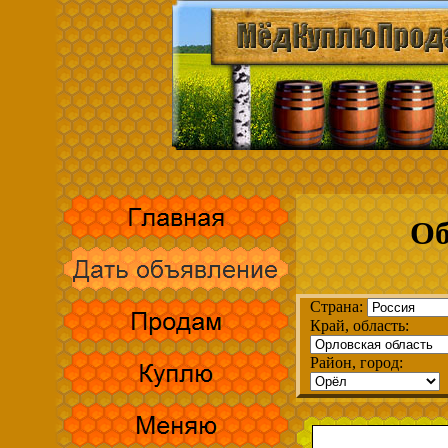
Об
Страна:
Край, область:
Район, город: