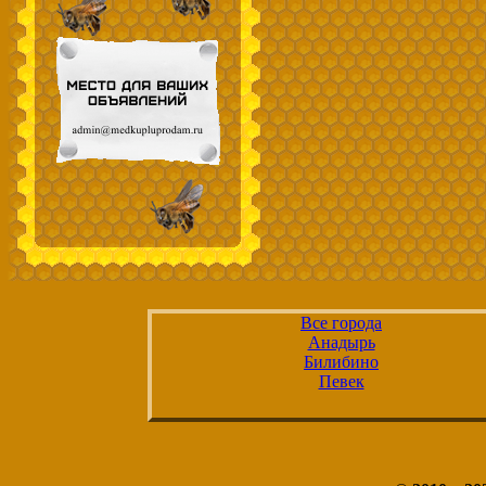
Все города
Анадырь
Билибино
Певек