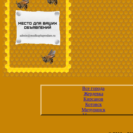
Все города
Жердевка
Кирсанов
Котовск
Мичуринск
Моршанск
Рассказово
Тамбов
Уварово