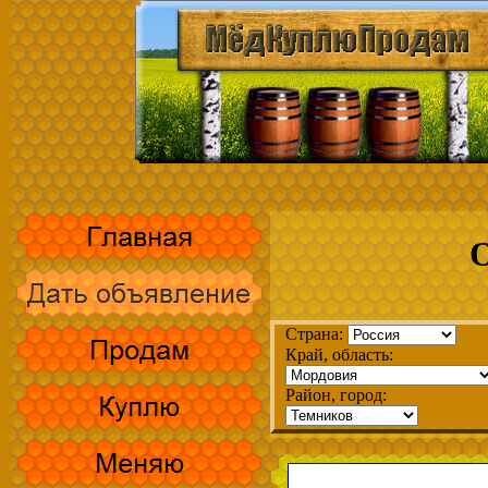
О
Страна:
Край, область:
Район, город: