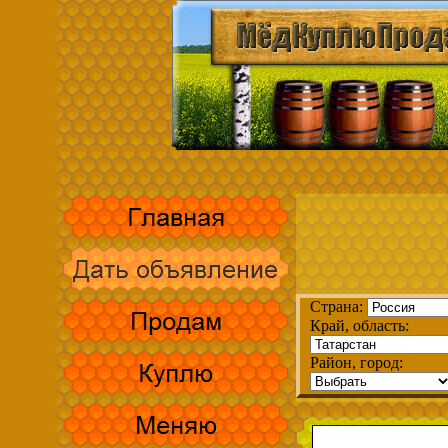
Страна:
Край, область:
Район, город: