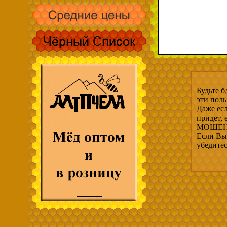
Будьте б
эти пол
Даже есл
придет,
МОШЕНН
Если Вы 
убедите