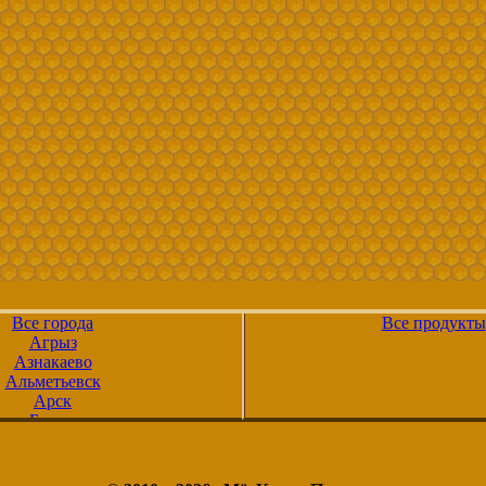
Все города
Все продукты
Агрыз
Азнакаево
Альметьевск
Арск
Бавлы
Болгар
Бугульма
Буинск