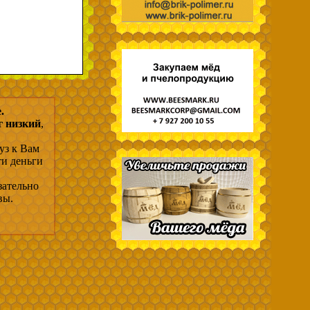
.
г низкий
,
уз к Вам
ти деньги
зательно
вы.