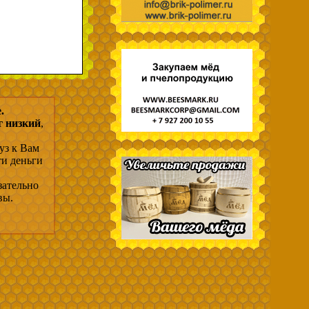
.
г низкий
,
уз к Вам
ти деньги
зательно
вы.