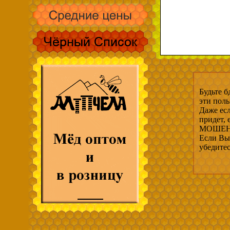
Будьте б
эти пол
Даже есл
придет,
МОШЕНН
Если Вы 
убедите