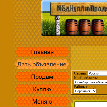
Страна:
Край, область:
Район, город: