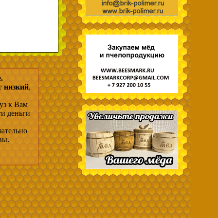
.
г низкий
,
уз к Вам
ти деньги
зательно
вы.