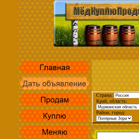
Страна:
Край, область:
Район, город: