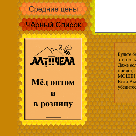
Будьте б
эти пол
Даже есл
придет,
МОШЕНН
Если Вы 
убедите