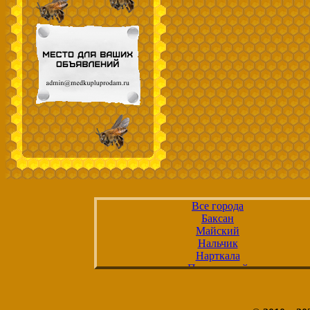
Все города
Баксан
Майский
Нальчик
Нарткала
Прохладный
Терек
Тырныауз
Чегем