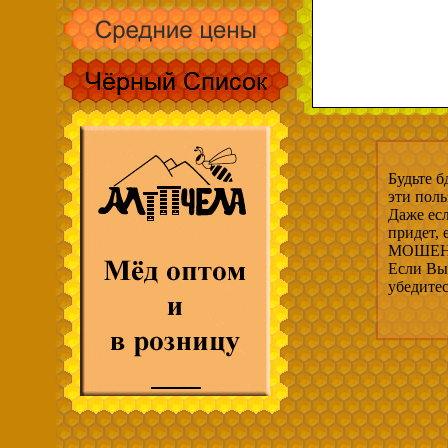
Будьте б
эти пол
Даже есл
придет,
МОШЕНН
Если Вы 
убедите