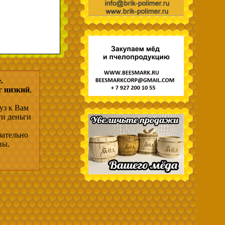
.
г низкий
,
уз к Вам
ти деньги
зательно
вы.