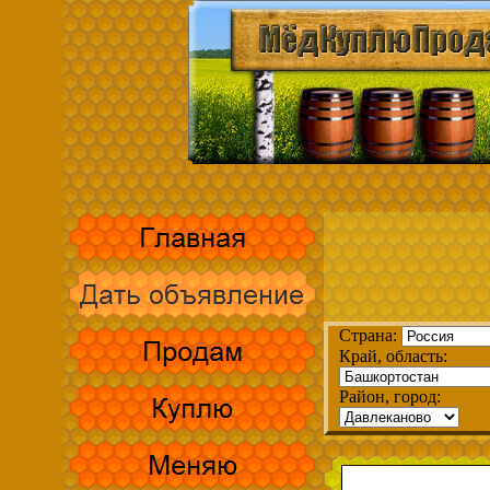
Страна:
Край, область:
Район, город: