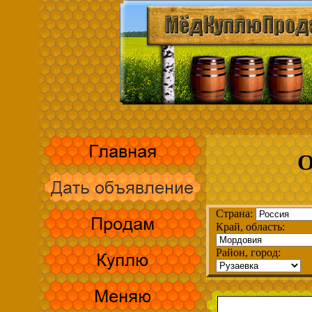
О
Страна:
Край, область:
Район, город: