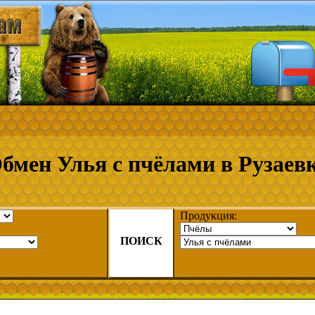
бмен Улья с пчёлами в Рузаев
Продукция:
ПОИСК