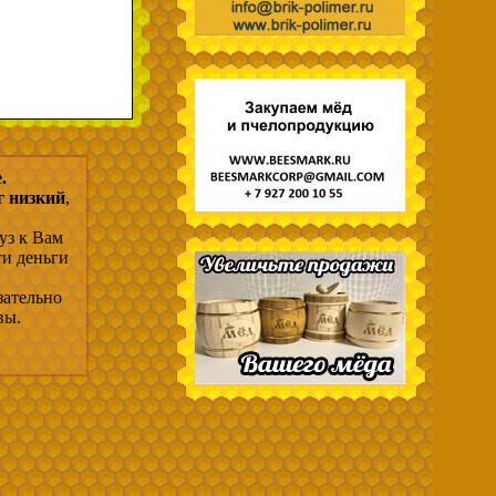
.
г низкий
,
уз к Вам
ти деньги
зательно
вы.