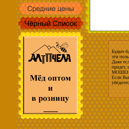
Будьте б
эти пол
Даже есл
придет,
МОШЕНН
Если Вы 
убедите