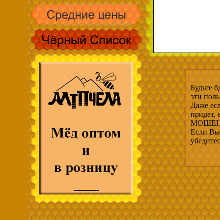
Будьте б
эти пол
Даже есл
придет,
МОШЕНН
Если Вы 
убедите