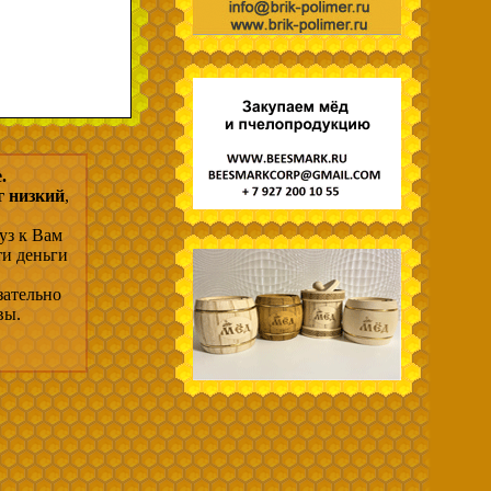
.
г низкий
,
уз к Вам
ти деньги
зательно
вы.