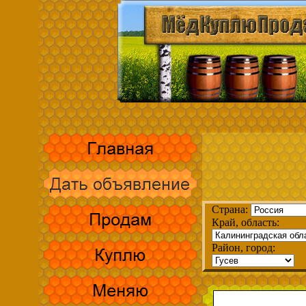
Страна:
Край, область:
Район, город: