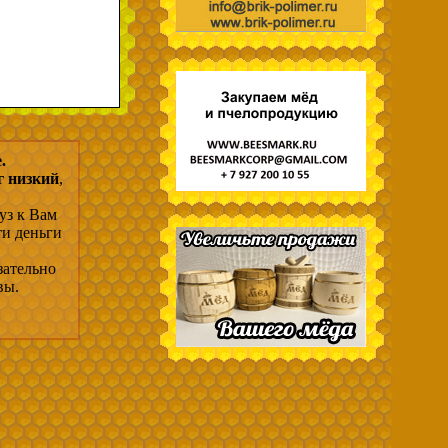
.
г низкий
,
уз к Вам
ти деньги
зательно
вы.