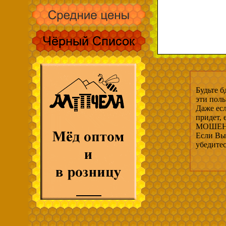
Будьте б
эти пол
Даже есл
придет,
МОШЕНН
Если Вы 
убедите