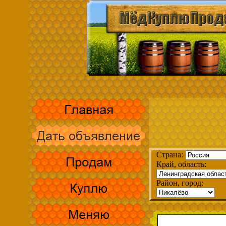
Страна:
Край, область:
Район, город: