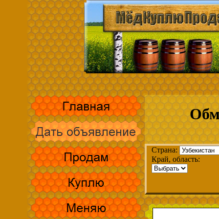
Обм
Страна:
Край, область: