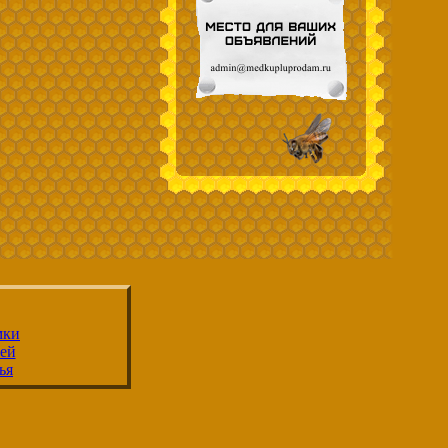
мки
ей
ья
улья