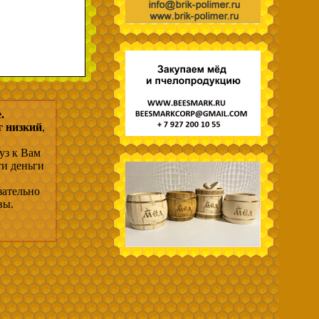
.
г низкий
,
уз к Вам
ти деньги
зательно
вы.