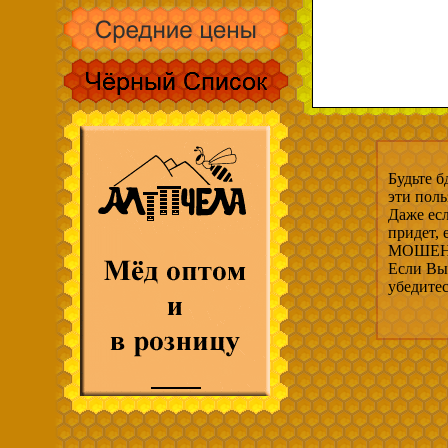
Будьте б
эти пол
Даже есл
придет,
МОШЕНН
Если Вы 
убедите