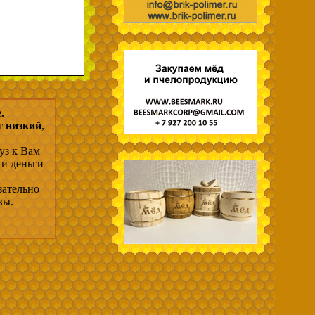
.
г низкий
,
уз к Вам
ти деньги
зательно
вы.