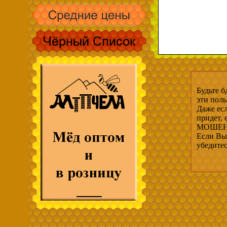
Будьте б
эти пол
Даже есл
придет,
МОШЕНН
Если Вы 
убедите