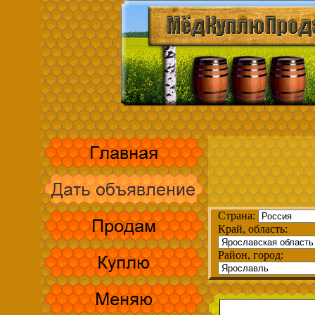
Страна:
Край, область:
Район, город: