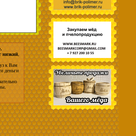
.
г низкий
,
уз к Вам
ти деньги
зательно
вы.