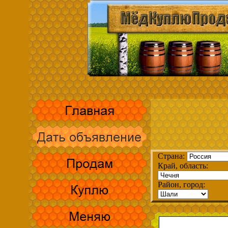
Страна:
Край, область:
Район, город: