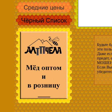
Будьте б
эти пол
Даже есл
придет,
МОШЕНН
Если Вы 
убедите